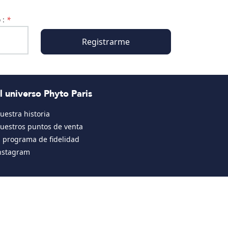
o :
*
Registrarme
l universo Phyto Paris
uestra historia
uestros puntos de venta
l programa de fidelidad
nstagram