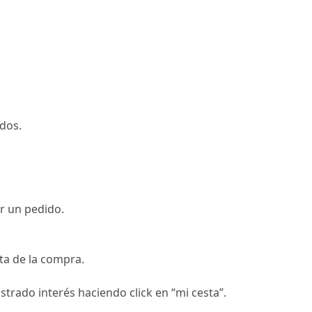
ados.
ar un pedido.
sta de la compra.
rado interés haciendo click en “mi cesta”.