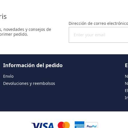
ris
Dirección de correo electrónic
as, novedades y consejos de
 primer pedido.
Información del pedido
E
Envío
N
Devoluciones y reembolsos
N
E
I