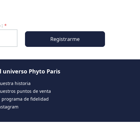
o :
*
Registrarme
l universo Phyto Paris
uestra historia
uestros puntos de venta
l programa de fidelidad
nstagram