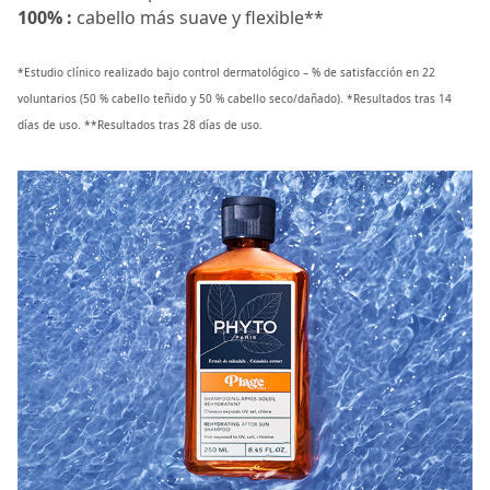
100% :
cabello más suave y flexible**
*Estudio clínico realizado bajo control dermatológico – % de satisfacción en 22
voluntarios (50 % cabello teñido y 50 % cabello seco/dañado). *Resultados tras 14
días de uso. **Resultados tras 28 días de uso.