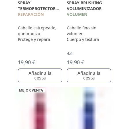
SPRAY
SPRAY BRUSHING
TERMOPROTECTOR
VOLUMINIZADOR
230°C ANTIROTURA
REPARACIÓN
VOLUMEN
Cabello estropeado,
Cabello fino sin
quebradizo
volumen
Protege y repara
Cuerpo y textura
4.6
19,90 €
19,90 €
Añadir a la
Añadir a la
cesta
cesta
MEJOR VENTA