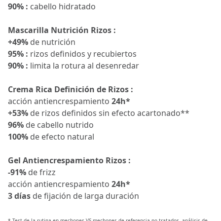
90% :
cabello hidratado
Mascarilla Nutrición Rizos :
+49%
de nutrición
95% :
rizos definidos y recubiertos
90% :
limita la rotura al desenredar
Crema Rica Definición de Rizos :
acción antiencrespamiento
24h*
+53%
de rizos definidos sin efecto acartonado**
96%
de cabello nutrido
100%
de efecto natural
Gel Antiencrespamiento Rizos :
-91%
de frizz
acción antiencrespamiento
24h*
3 días
de fijación de larga duración
* Test de la rutina en mechones VS mechones de referencia no tratados, análisis de